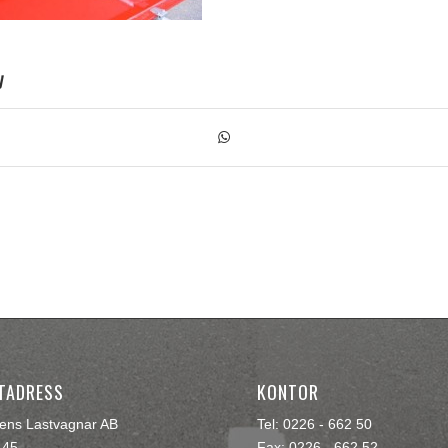
y
TADRESS
KONTOR
rens Lastvagnar AB
Tel: 0226 - 662 50
145
Fax: 0226 - 662 52