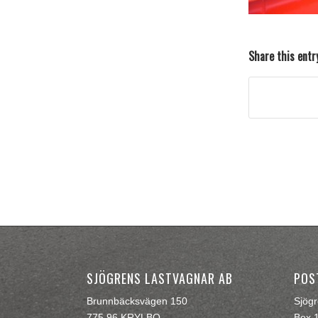
Share this entr
SJÖGRENS LASTVAGNAR AB
POS
Brunnbäcksvägen 150
Sjög
775 96 KRYLBO
Box 