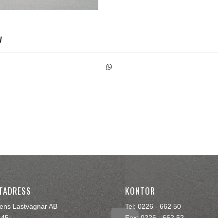
y
TADRESS
KONTOR
rens Lastvagnar AB
Tel: 0226 - 662 50
145
Fax: 0226 - 662 52