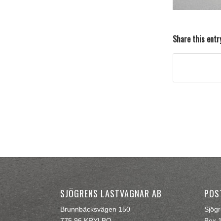
Share this entr
SJÖGRENS LASTVAGNAR AB
POS
Brunnbäcksvägen 150
Sjög
775 96 KRYLBO
Box 