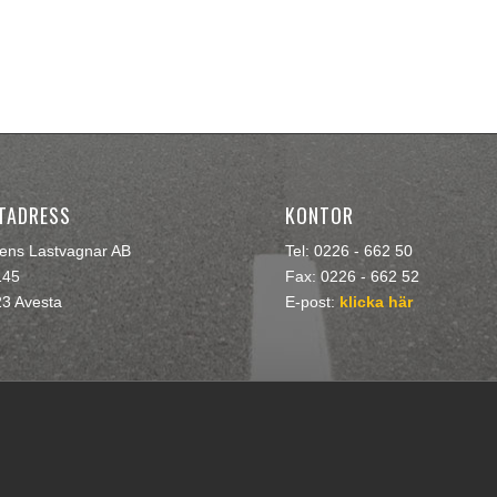
TADRESS
KONTOR
rens Lastvagnar AB
Tel: 0226 - 662 50
145
Fax: 0226 - 662 52
23 Avesta
E-post:
klicka här