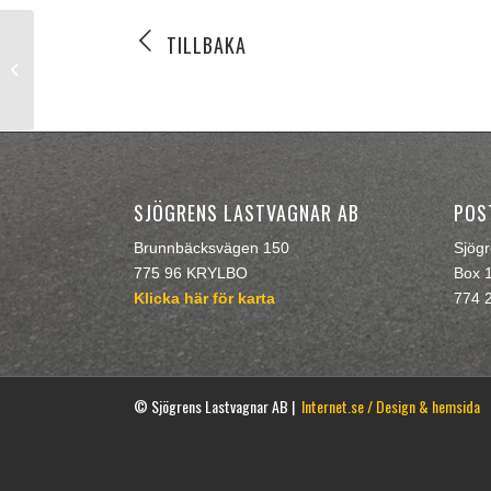
TILLBAKA
Juli 2017
SJÖGRENS LASTVAGNAR AB
POS
Brunnbäcksvägen 150
Sjög
775 96 KRYLBO
Box 
Klicka här för karta
774 
© Sjögrens Lastvagnar AB |
Internet.se / Design & hemsida