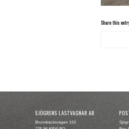
Share this entr
SJÖGRENS LASTVAGNAR AB
POS
Brunnbäcksvägen 150
Sjög
775 96 KRYLBO
Box 