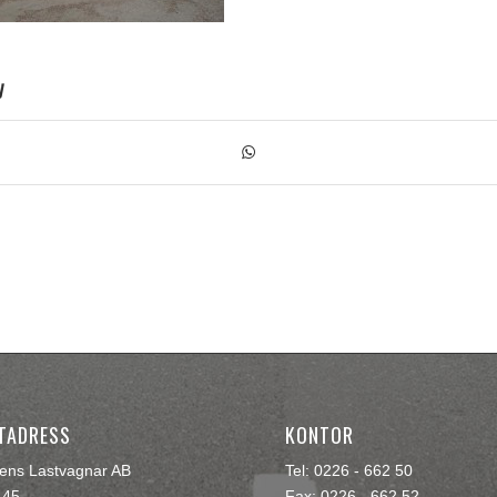
y
TADRESS
KONTOR
rens Lastvagnar AB
Tel: 0226 - 662 50
145
Fax: 0226 - 662 52